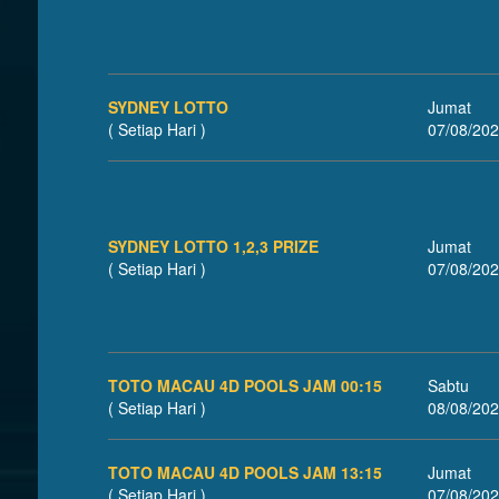
SYDNEY LOTTO
Jumat
( Setiap Hari )
07/08/20
SYDNEY LOTTO 1,2,3 PRIZE
Jumat
( Setiap Hari )
07/08/20
TOTO MACAU 4D POOLS JAM 00:15
Sabtu
( Setiap Hari )
08/08/20
TOTO MACAU 4D POOLS JAM 13:15
Jumat
( Setiap Hari )
07/08/20