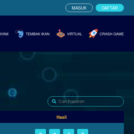
MASUK
DAFTAR
AYAM
TEMBAK IKAN
VIRTUAL
CRASH GAME
Hasil