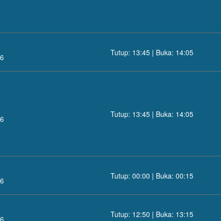
Tutup: 13:45 | Buka: 14:05
26
Tutup: 13:45 | Buka: 14:05
26
Tutup: 00:00 | Buka: 00:15
26
Tutup: 12:50 | Buka: 13:15
26