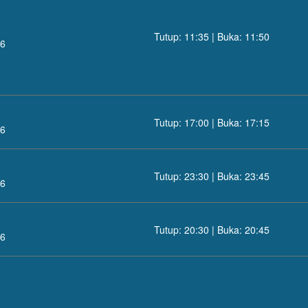
Tutup: 11:35 | Buka: 11:50
26
Tutup: 17:00 | Buka: 17:15
26
Tutup: 23:30 | Buka: 23:45
26
Tutup: 20:30 | Buka: 20:45
26