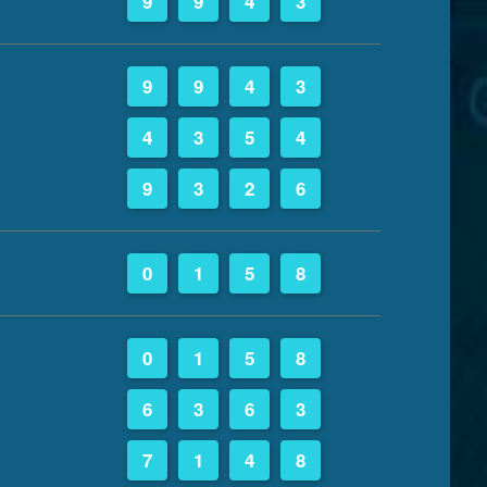
9
9
4
3
9
9
4
3
4
3
5
4
9
3
2
6
0
1
5
8
0
1
5
8
6
3
6
3
7
1
4
8