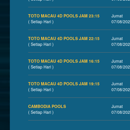
TOTO MACAU 4D POOLS JAM 23:15
Jumat
( Setiap Hari )
07/08/20
TOTO MACAU 4D POOLS JAM 22:15
Jumat
( Setiap Hari )
07/08/20
TOTO MACAU 4D POOLS JAM 16:15
Jumat
( Setiap Hari )
07/08/20
TOTO MACAU 4D POOLS JAM 19:15
Jumat
( Setiap Hari )
07/08/20
CAMBODIA POOLS
Jumat
( Setiap Hari )
07/08/20