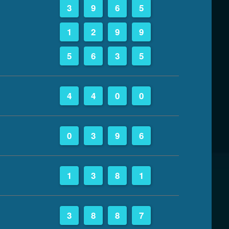
3
9
6
5
1
2
9
9
5
6
3
5
4
4
0
0
0
3
9
6
1
3
8
1
3
8
8
7