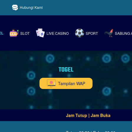
i
Hubungi Kami
EL
SLOT
LIVE CASINO
SPORT
SABUNG 
TOGEL
Tampilan WAP
Jam Tutup | Jam Buka