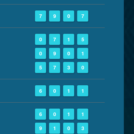
7
9
0
7
0
7
1
5
0
9
0
1
5
7
3
0
6
0
1
1
6
0
1
1
9
1
0
3