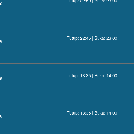
Tutup: 22:50 | Buka: 23:00
26
Tutup: 22:45 | Buka: 23:00
26
Tutup: 13:35 | Buka: 14:00
26
Tutup: 13:35 | Buka: 14:00
26