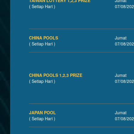
TAIWAN LOTTERY 1,2,3 PRIZE
Jumat
( Setiap Hari )
07/08/20
CHINA POOLS
Jumat
( Setiap Hari )
07/08/20
CHINA POOLS 1,2,3 PRIZE
Jumat
( Setiap Hari )
07/08/20
JAPAN POOL
Jumat
( Setiap Hari )
07/08/20