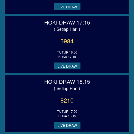
LIVE DRAW
HOKI DRAW 17:15
( Setiap Hari )
3984
TUTUP 16:50
BUKA 17:15
LIVE DRAW
HOKI DRAW 18:15
( Setiap Hari )
8210
TUTUP 17:50
BUKA 18:15
LIVE DRAW