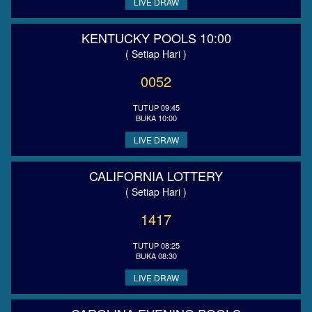
LIVE DRAW
KENTUCKY POOLS 10:00
( Setiap Hari )
0052
TUTUP 09:45
BUKA 10:00
LIVE DRAW
CALIFORNIA LOTTERY
( Setiap Hari )
1417
TUTUP 08:25
BUKA 08:30
LIVE DRAW