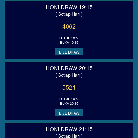
HOKI DRAW 19:15
( Setiap Hari )
4062
TUTUP 18:50
BUKA 19:15
LIVE DRAW
HOKI DRAW 20:15
( Setiap Hari )
5521
TUTUP 19:50
BUKA 20:15
LIVE DRAW
HOKI DRAW 21:15
( Setiap Hari )