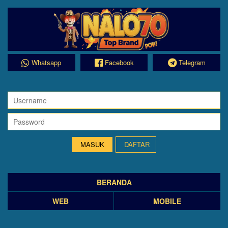
Whatsapp
Facebook
Telegram
DAFTAR
BERANDA
WEB
MOBILE