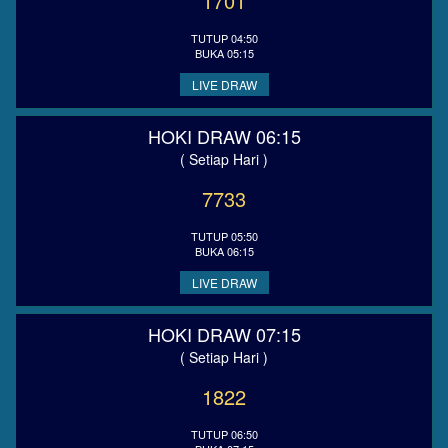
1701
TUTUP 04:50
BUKA 05:15
LIVE DRAW
HOKI DRAW 06:15
( Setiap Hari )
7733
TUTUP 05:50
BUKA 06:15
LIVE DRAW
HOKI DRAW 07:15
( Setiap Hari )
1822
TUTUP 06:50