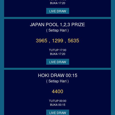
BUKA 17:20
LIVE DRAW
JAPAN POOL 1,2,3 PRIZE
( Setiap Hari )
3965 , 1299 , 5635
TUTUP 17:00
BUKA 17:20
LIVE DRAW
HOKI DRAW 00:15
( Setiap Hari )
4400
TUTUP 00:00
BUKA 00:15
LIVE DRAW