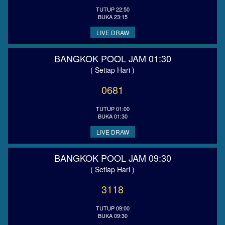
TUTUP 22:50
BUKA 23:15
LIVE DRAW
BANGKOK POOL JAM 01:30
( Setiap Hari )
0681
TUTUP 01:00
BUKA 01:30
LIVE DRAW
BANGKOK POOL JAM 09:30
( Setiap Hari )
3118
TUTUP 09:00
BUKA 09:30