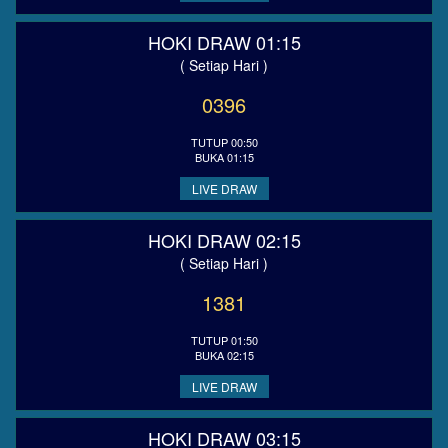
HOKI DRAW 01:15
( Setiap Hari )
0396
TUTUP 00:50
BUKA 01:15
LIVE DRAW
HOKI DRAW 02:15
( Setiap Hari )
1381
TUTUP 01:50
BUKA 02:15
LIVE DRAW
HOKI DRAW 03:15