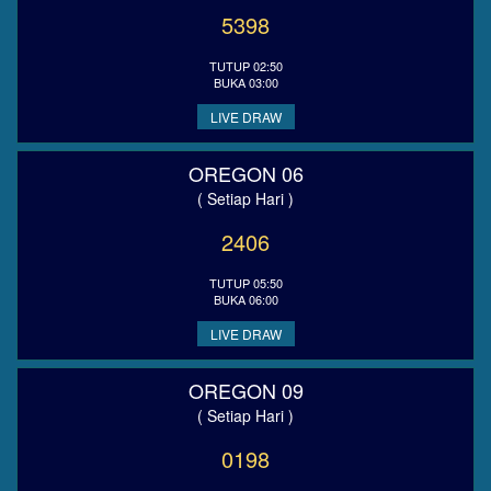
5398
TUTUP 02:50
BUKA 03:00
LIVE DRAW
OREGON 06
( Setiap Hari )
2406
TUTUP 05:50
BUKA 06:00
LIVE DRAW
OREGON 09
( Setiap Hari )
0198