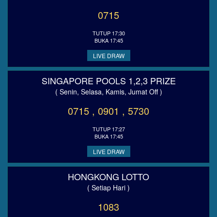
0715
TUTUP 17:30
BUKA 17:45
LIVE DRAW
SINGAPORE POOLS 1,2,3 PRIZE
( Senin, Selasa, Kamis, Jumat Off )
0715 , 0901 , 5730
TUTUP 17:27
BUKA 17:45
LIVE DRAW
HONGKONG LOTTO
( Setiap Hari )
1083