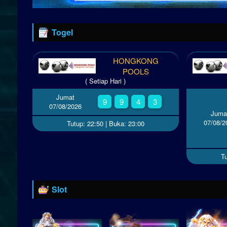
Togel
HONGKONG
POOLS
( Setiap Hari )
Jumat
9
9
4
3
07/08/2026
Juma
07/08/2
Tutup: 22:50 | Buka: 23:00
Tu
Slot