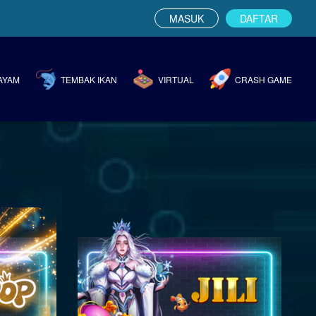
MASUK
DAFTAR
AYAM
TEMBAK IKAN
VIRTUAL
CRASH GAME