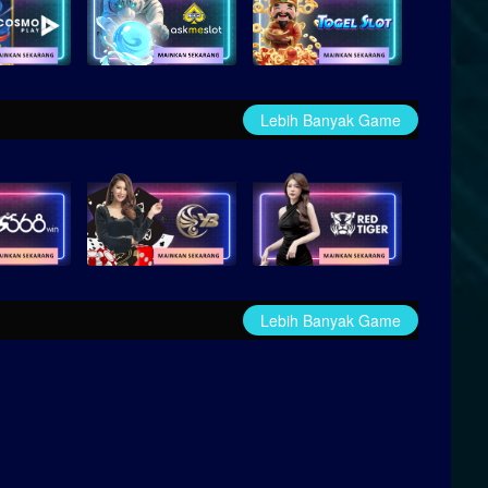
Lebih Banyak Game
Lebih Banyak Game